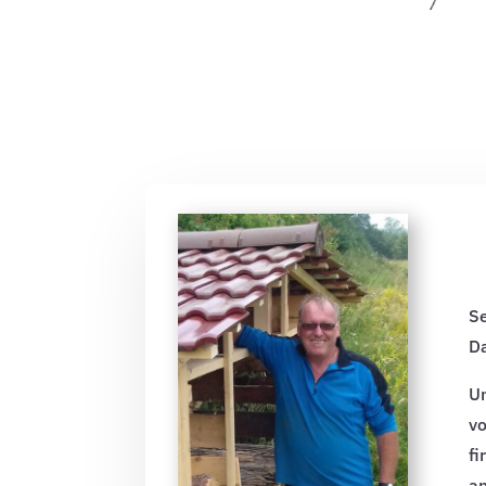
Se
Da
Un
vo
fi
an