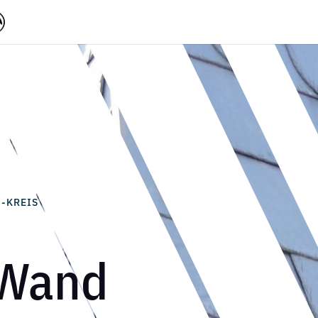
G-KREIS
 Wand